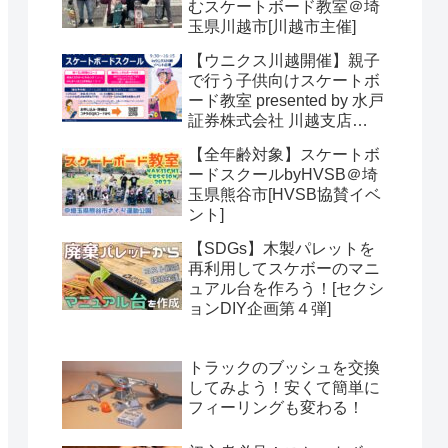
むスケートボード教室＠埼
玉県川越市[川越市主催]
【ウニクス川越開催】親子
で行う子供向けスケートボ
ード教室 presented by 水戸
証券株式会社 川越支店
【SDGs】＠埼玉県川越市
【全年齢対象】スケートボ
[HVSB主催]
ードスクールbyHVSB＠埼
玉県熊谷市[HVSB協賛イベ
ント]
【SDGs】木製パレットを
再利用してスケボーのマニ
ュアル台を作ろう！[セクシ
ョンDIY企画第４弾]
トラックのブッシュを交換
してみよう！安くて簡単に
フィーリングも変わる！