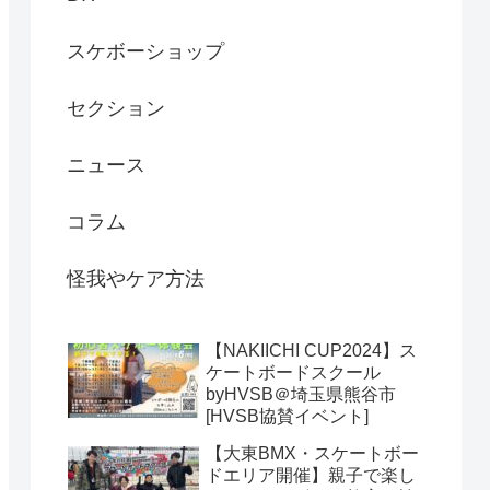
スケボーショップ
セクション
ニュース
コラム
怪我やケア方法
【NAKIICHI CUP2024】ス
ケートボードスクール
byHVSB＠埼玉県熊谷市
[HVSB協賛イベント]
【大東BMX・スケートボー
ドエリア開催】親子で楽し