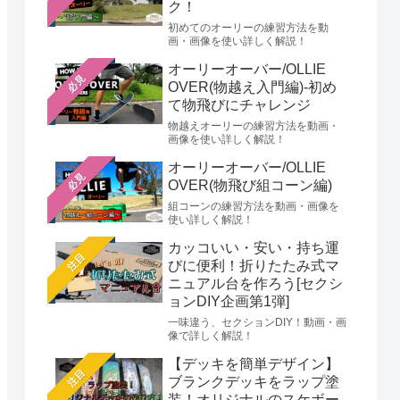
ク！
初めてのオーリーの練習方法を動
画・画像を使い詳しく解説！
オーリーオーバー/OLLIE
必見
OVER(物越え入門編)-初め
て物飛びにチャレンジ
物越えオーリーの練習方法を動画・
画像を使い詳しく解説！
オーリーオーバー/OLLIE
必見
OVER(物飛び組コーン編)
組コーンの練習方法を動画・画像を
使い詳しく解説！
カッコいい・安い・持ち運
注目
びに便利！折りたたみ式マ
ニュアル台を作ろう[セクシ
ョンDIY企画第1弾]
一味違う、セクションDIY！動画・画
像で詳しく解説！
【デッキを簡単デザイン】
注目
ブランクデッキをラップ塗
装！オリジナルのスケボー