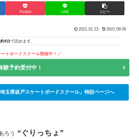
Pocket
LINE
コピー
2021.01.23
2021.09.05
は
約4分
で読めます。
ケートボードスクール開催中！／
で体験予約受付中！
埼玉県坂戸スケートボードスクール」特設ページへ
“ぐりっちょ”
あろう