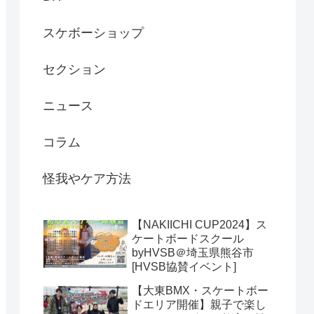
スケボーショップ
セクション
ニュース
コラム
怪我やケア方法
【NAKIICHI CUP2024】ス
ケートボードスクール
byHVSB＠埼玉県熊谷市
[HVSB協賛イベント]
【大東BMX・スケートボー
ドエリア開催】親子で楽し