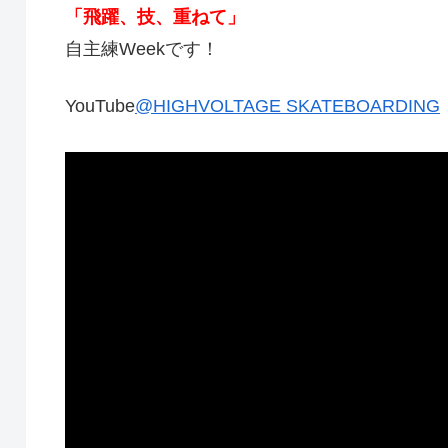
「飛躍、技、重ねて」
自主練Weekです！
YouTube
@HIGHVOLTAGE SKATEBOARDING