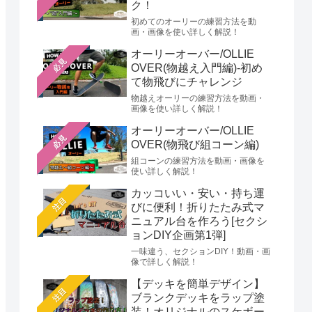
ク！
初めてのオーリーの練習方法を動
画・画像を使い詳しく解説！
オーリーオーバー/OLLIE
必見
OVER(物越え入門編)-初め
て物飛びにチャレンジ
物越えオーリーの練習方法を動画・
画像を使い詳しく解説！
オーリーオーバー/OLLIE
必見
OVER(物飛び組コーン編)
組コーンの練習方法を動画・画像を
使い詳しく解説！
カッコいい・安い・持ち運
注目
びに便利！折りたたみ式マ
ニュアル台を作ろう[セクシ
ョンDIY企画第1弾]
一味違う、セクションDIY！動画・画
像で詳しく解説！
【デッキを簡単デザイン】
注目
ブランクデッキをラップ塗
装！オリジナルのスケボー