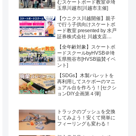
むスケートボード教室＠埼
玉県川越市[川越市主催]
【ウニクス川越開催】親子
で行う子供向けスケートボ
ード教室 presented by 水戸
証券株式会社 川越支店
【SDGs】＠埼玉県川越市
【全年齢対象】スケートボ
[HVSB主催]
ードスクールbyHVSB＠埼
玉県熊谷市[HVSB協賛イベ
ント]
【SDGs】木製パレットを
再利用してスケボーのマニ
ュアル台を作ろう！[セクシ
ョンDIY企画第４弾]
トラックのブッシュを交換
してみよう！安くて簡単に
フィーリングも変わる！