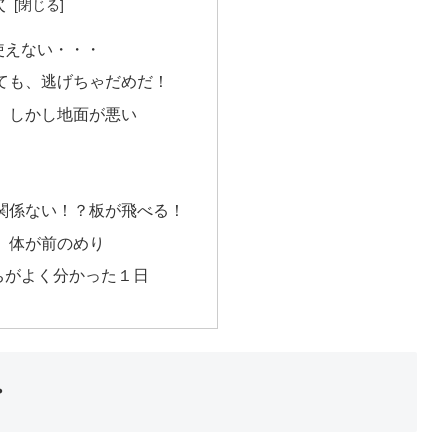
次
使えない・・・
ても、逃げちゃだめだ！
、しかし地面が悪い
関係ない！？板が飛べる！
、体が前のめり
ちがよく分かった１日
・