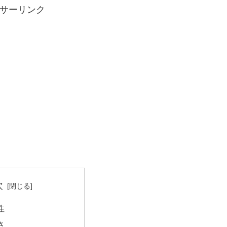
サーリンク
次
性
さ