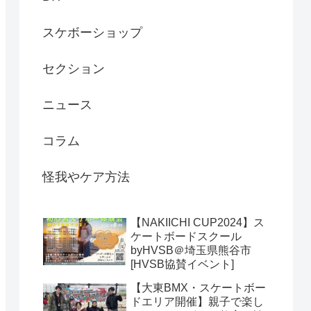
スケボーショップ
セクション
ニュース
コラム
怪我やケア方法
【NAKIICHI CUP2024】ス
ケートボードスクール
byHVSB＠埼玉県熊谷市
[HVSB協賛イベント]
【大東BMX・スケートボー
ドエリア開催】親子で楽し