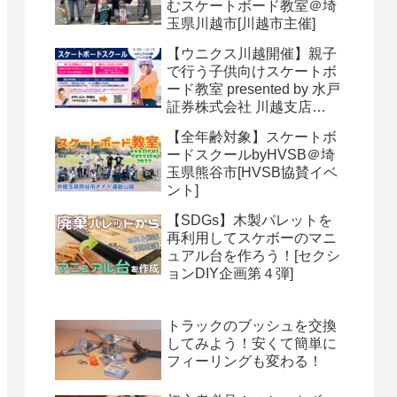
むスケートボード教室＠埼
玉県川越市[川越市主催]
【ウニクス川越開催】親子
で行う子供向けスケートボ
ード教室 presented by 水戸
証券株式会社 川越支店
【SDGs】＠埼玉県川越市
【全年齢対象】スケートボ
[HVSB主催]
ードスクールbyHVSB＠埼
玉県熊谷市[HVSB協賛イベ
ント]
【SDGs】木製パレットを
再利用してスケボーのマニ
ュアル台を作ろう！[セクシ
ョンDIY企画第４弾]
トラックのブッシュを交換
してみよう！安くて簡単に
フィーリングも変わる！