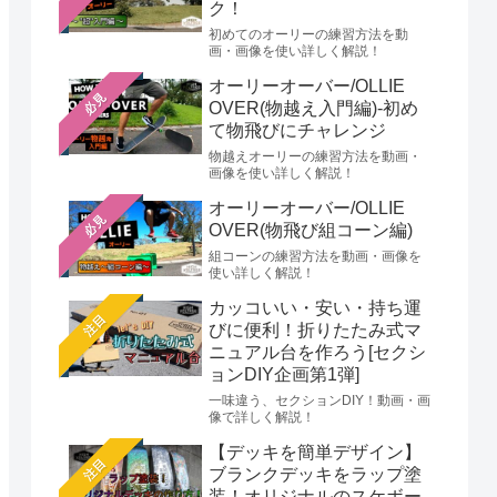
ク！
初めてのオーリーの練習方法を動
画・画像を使い詳しく解説！
オーリーオーバー/OLLIE
必見
OVER(物越え入門編)-初め
て物飛びにチャレンジ
物越えオーリーの練習方法を動画・
画像を使い詳しく解説！
オーリーオーバー/OLLIE
必見
OVER(物飛び組コーン編)
組コーンの練習方法を動画・画像を
使い詳しく解説！
カッコいい・安い・持ち運
注目
びに便利！折りたたみ式マ
ニュアル台を作ろう[セクシ
ョンDIY企画第1弾]
一味違う、セクションDIY！動画・画
像で詳しく解説！
【デッキを簡単デザイン】
注目
ブランクデッキをラップ塗
装！オリジナルのスケボー