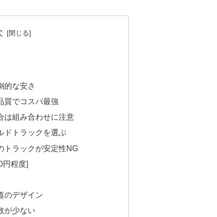
次
倒的な安さ
品質でコスパ最強
合は組み合わせに注意
ルドトラックを選ぶ
のトラックが安定性NG
00円程度]
道のデザイン
敗が少ない