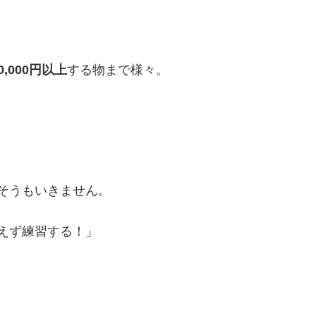
0,000円以上
する物まで様々。
そうもいきません。
えず練習する！」