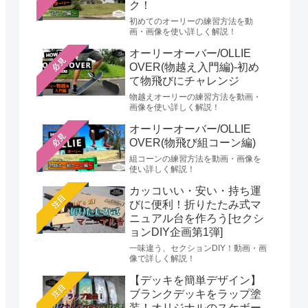
ク！
初めてのオーリーの練習方法を動
画・画像を使い詳しく解説！
オーリーオーバー/OLLIE
必見
OVER(物越え入門編)-初め
て物飛びにチャレンジ
物越えオーリーの練習方法を動画・
画像を使い詳しく解説！
オーリーオーバー/OLLIE
必見
OVER(物飛び組コーン編)
組コーンの練習方法を動画・画像を
使い詳しく解説！
カッコいい・安い・持ち運
注目
びに便利！折りたたみ式マ
ニュアル台を作ろう[セクシ
ョンDIY企画第1弾]
一味違う、セクションDIY！動画・画
像で詳しく解説！
【デッキを簡単デザイン】
注目
ブランクデッキをラップ塗
装！オリジナルのスケボー