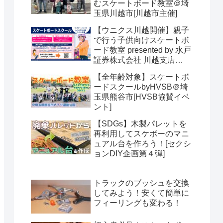
むスケートボード教室＠埼
玉県川越市[川越市主催]
【ウニクス川越開催】親子
で行う子供向けスケートボ
ード教室 presented by 水戸
証券株式会社 川越支店
【SDGs】＠埼玉県川越市
【全年齢対象】スケートボ
[HVSB主催]
ードスクールbyHVSB＠埼
玉県熊谷市[HVSB協賛イベ
ント]
【SDGs】木製パレットを
再利用してスケボーのマニ
ュアル台を作ろう！[セクシ
ョンDIY企画第４弾]
トラックのブッシュを交換
してみよう！安くて簡単に
フィーリングも変わる！