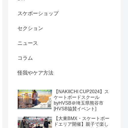
スケボーショップ
セクション
ニュース
コラム
怪我やケア方法
【NAKIICHI CUP2024】ス
ケートボードスクール
byHVSB＠埼玉県熊谷市
[HVSB協賛イベント]
【大東BMX・スケートボー
ドエリア開催】親子で楽し