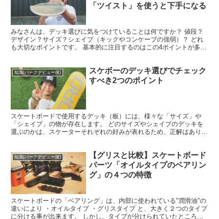
「ツイスト」を使うと下手になる
みなさんは、デッキ選びに気をつけていることは何ですか？ 値段？
デザイン？サイズ？シェイプ（キックやコンケーブの強弱）？ どれ
も大切なポイントです。 基本的に注目するのはこの4ポイントが多い
ですが、実はもう１つ大切なポイントがあります。 それ...
スケボーのデッキ選びでチェック
知識(パークデビュー後)
すべき2つのポイント
スケートボードで使用するデッキ（板）には、様々な「サイズ」や
「シェイプ」の物が存在します。 どのサイズやシェイプのデッキを
選ぶのかは、スケーターそれぞれの好みが表れるため、正解はありま
せん。 様々なデッキを使ううちに、自分が使いやすいと思う...
【グリスと比較】スケートボード
知識(パークデビュー後)
パーツ「オイルタイプのベアリン
グ」の４つの特徴
スケートボードの「ベアリング」は、内部に使われている"潤滑油"の
違いにより ・オイルタイプ ・グリスタイプ と、大きく２つのタイプ
に分ける事が出来ます。 しかし、タイプが分けられていたところで