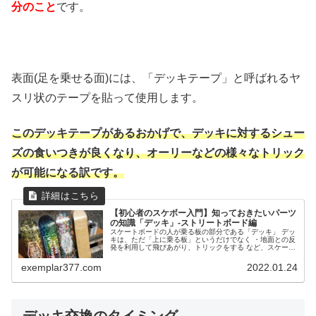
分のこと
です。
表面(足を乗せる面)には、「デッキテープ」と呼ばれるヤ
スリ状のテープを貼って使用します。
このデッキテープがあるおかげで、デッキに対するシュー
ズの食いつきが良くなり、オーリーなどの様々なトリック
が可能になる訳です。
【初心者のスケボー入門】知っておきたいパーツ
の知識「デッキ」-ストリートボード編
スケートボードの人が乗る板の部分である「デッキ」 デッ
キは、ただ「上に乗る板」というだけでなく ・地面との反
発を利用して飛びあがり、トリックをする など、スケート
ボードにおいて重要な役割を担っています。 その為、自分
に合ったデッキを選択する...
exemplar377.com
2022.01.24
デッキ交換のタイミング