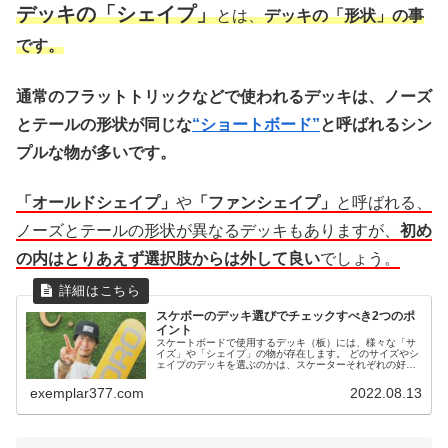
デッキの「シェイプ」
とは、
デッキの「形状」の事
です。
通常のフラットトリックなどで使われるデッキは、ノーズ
とテールの形状が同じな
“ショートボード”
と呼ばれるシン
プルな物が多いです。
「オールドシェイプ」
や
「ファンシェイプ」
と呼ばれる、
ノーズとテールの形状が異なるデッキもありますが、
初め
の内はとりあえず選択肢からは外して良い
でしょう。
スケボーのデッキ選びでチェックすべき2つのポ
イント
スケートボードで使用するデッキ（板）には、様々な「サ
イズ」や「シェイプ」の物が存在します。 どのサイズやシ
ェイプのデッキを選ぶのかは、スケーターそれぞれの好み
が表れるため、正解はありません。 様々なデッキを使うう
ちに、自分が使いやすいと思う...
exemplar377.com
2022.08.13