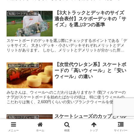
「２つは、どんな違いがあるの？」 「どちらがお...
【3大トラックとデッキのサイズ
知識(パークデビュー後)
適合表付】スケボーデッキの「サ
イズ」を選ぶ3つの基準
スケートボードのデッキを選ぶ際にチェックするポイントである「デ
ッキサイズ」 大きいデッキ・小さいデッキそれぞれメリットとデメ
リットがあります。 しかし、メリットとデメリットが分かった所
で、 「最初は、何を参考に選んだらいいの？」 と、"基準...
【次世代ウレタン系】スケートボ
知識(パークデビュー後)
ードの「高いウィール」と「安い
ウィール」の違い
みなさんは、ウィールへのこだわりはありますか？ 僕(フィルマーの
ナヲ)がスケートボードを始めたばかりの頃は、特に使うウィールの
こだわりは無く、2,600円くらいの安いブランクウィールを使ってい
ました。 その理由は、 ・ウィールって消耗品だか...
スケートシューズのカップとバル
知識(パークデビュー後)
カ、あなたはどっちが好き？
メニュー
ホーム
検索
トップ
サイドバー