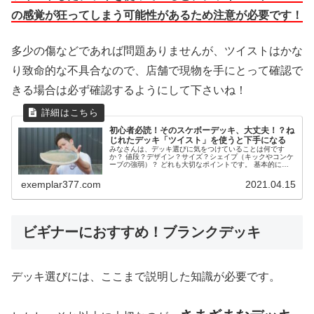
の感覚が狂ってしまう可能性があるため注意が必要です！
多少の傷などであれば問題ありませんが、ツイストはかな
り致命的な不具合なので、店舗で現物を手にとって確認で
きる場合は必ず確認するようにして下さいね！
初心者必読！そのスケボーデッキ、大丈夫！？ね
じれたデッキ「ツイスト」を使うと下手になる
みなさんは、デッキ選びに気をつけていることは何です
か？ 値段？デザイン？サイズ？シェイプ（キックやコンケ
ーブの強弱）？ どれも大切なポイントです。 基本的に注
目するのはこの4ポイントが多いですが、実はもう１つ大
切なポイントがあります。 それ...
exemplar377.com
2021.04.15
ビギナーにおすすめ！ブランクデッキ
デッキ選びには、ここまで説明した知識が必要です。