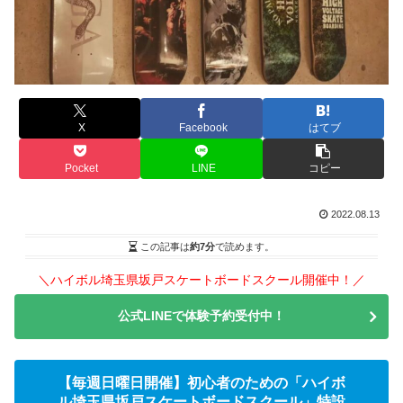
X
Facebook
はてブ
Pocket
LINE
コピー
2022.08.13
この記事は
約7分
で読めます。
＼ハイボル埼玉県坂戸スケートボードスクール開催中！／
公式LINEで体験予約受付中！
【毎週日曜日開催】初心者のための「ハイボ
ル埼玉県坂戸スケートボードスクール」特設