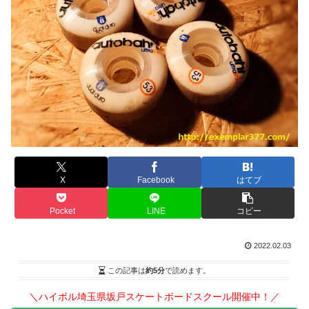
X
Facebook
はてブ
Pocket
LINE
コピー
2022.02.03
この記事は
約5分
で読めます。
＼ハイボル埼玉県坂戸スケートボードスクール開催中！／