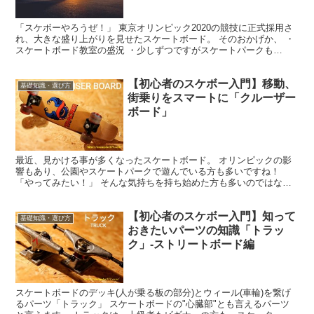
「スケボーやろうぜ！」 東京オリンピック2020の競技に正式採用さ
れ、大きな盛り上がりを見せたスケートボード。 そのおかげか、 ・
スケートボード教室の盛況 ・少しずつですがスケートパークも
OPEN と、僕たちの身近にもだんだんとスケボー文化...
【初心者のスケボー入門】移動、
基礎知識・選び方
街乗りをスマートに「クルーザー
ボード」
最近、見かける事が多くなったスケートボード。 オリンピックの影
響もあり、公園やスケートパークで遊んでいる方も多いですね！
「やってみたい！」 そんな気持ちを持ち始めた方も多いのではない
でしょうか？ しかし、そんなスケートボードにもいくつか種...
【初心者のスケボー入門】知って
基礎知識・選び方
おきたいパーツの知識「トラッ
ク」-ストリートボード編
スケートボードのデッキ(人が乗る板の部分)とウィール(車輪)を繋げ
るパーツ「トラック」 スケートボードの"心臓部"とも言えるパーツ