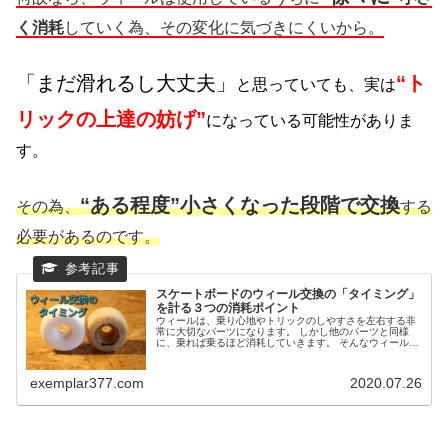
く消耗
していく為、その変化に気づきにくいから。
「まだ滑れるし大丈夫」
“ト
と思っていても、実は
リックの上達の妨げ”
になっている可能性がありま
す。
“ある程度”小さくなった段階で交換
その為、
する
必要があるのです。
スケートボードのウィール交換の「タイミング」
を計る３つの消耗ポイント
ウィールは、乗り心地やトリックのしやすさを左右する非
常に大切なパーツになります。 しかし他のパーツと同様
に、乗れば乗るほど消耗していきます。 そんなウィールで
すが、皆さんはどのタイミングで交換していますか？ ・滑
りが悪くなってきた時？ ・ト...
exemplar377.com
2020.07.26