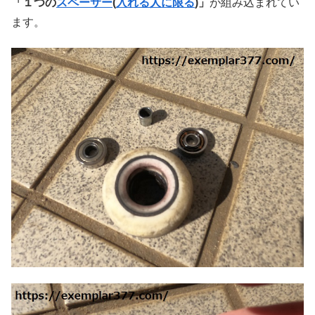
「１つの
スペーサー
(
入れる人に限る
)」
が組み込まれてい
ます。