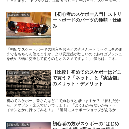
と言えます。 トラックは、上級者もビギナーの方も、スケーターな
らば「もれなくこだわるべきパーツ」なのは言うまで...
【初心者のスケボー入門】ストリ
基礎知識・選び方
ートボードのパーツの種類・仕組
み
「初めてスケートボードの購入をお考えの皆さん～トラックはそのま
までももちろん使えますが、より安定感が欲しいのであればブッシュ
を硬めの物に交換して使うのもオススメですよ！」 僕らは、これか
ら色々なトリック(技)に挑戦したいと考えているスケータ...
【比較】初めてのスケボーはどこ
基礎知識・選び方
で買う？「ネット」と「実店舗」
のメリット・デメリット
初めてスケボー、皆さんはどこで買おうと思いますか？ 「便利だか
ら、アマゾン・楽天でいいでしょ！」 「よくわからないから・・・
イオンとかに行ってみる！」 「近所にスケボーショップがあるか
ら、そこに行ってみようかな？」 各々の考えがあると思いま...
初心者の方がスケボーの”はじめ
基礎知識・選び方